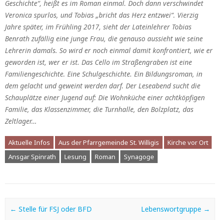
Geschichte“, heißt es im Roman einmal. Doch dann verschwindet
Veronica spurlos, und Tobias „bricht das Herz entzwei“. Vierzig
Jahre später, im Frühling 2017, sieht der Lateinlehrer Tobias
Benrath zufällig eine junge Frau, die genauso aussieht wie seine
Lehrerin damals. So wird er noch einmal damit konfrontiert, wie er
geworden ist, wer er ist. Das Cello im Straßengraben ist eine
Familiengeschichte. Eine Schulgeschichte. Ein Bildungsroman, in
dem gelacht und geweint werden darf. Der Leseabend sucht die
Schauplätze einer Jugend auf: Die Wohnküche einer achtköpfigen
Familie, das Klassenzimmer, die Turnhalle, den Bolzplatz, das
Zeltlager…
Aktuelle Infos
Aus der Pfarrgemeinde St. Willigis
Kirche vor Ort
Ansgar Spinrath
Lesung
Roman
Synagoge
Post navigation
←
Stelle für FSJ oder BFD
Lebenswortgruppe
→