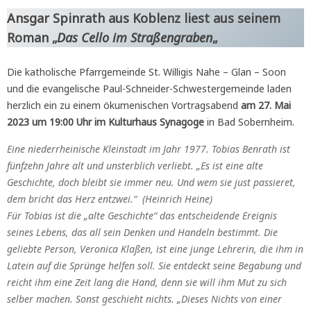
Ansgar Spinrath aus Koblenz liest aus seinem
Roman „
Das Cello im Straßengraben
„
Die katholische Pfarrgemeinde St. Willigis Nahe – Glan – Soon
und die evangelische Paul-Schneider-Schwestergemeinde laden
herzlich ein zu einem ökumenischen Vortragsabend
am 27. Mai
2023 um 19:00 Uhr im Kulturhaus Synagoge
in Bad Sobernheim.
Eine niederrheinische Kleinstadt im Jahr 1977. Tobias Benrath ist
fünfzehn Jahre alt und unsterblich verliebt. „Es ist eine alte
Geschichte, doch bleibt sie immer neu. Und wem sie just passieret,
dem bricht das Herz entzwei.“ (Heinrich Heine)
Für Tobias ist die „alte Geschichte“ das entscheidende Ereignis
seines Lebens, das all sein Denken und Handeln bestimmt. Die
geliebte Person, Veronica Klaßen, ist eine junge Lehrerin, die ihm in
Latein auf die Sprünge helfen soll. Sie entdeckt seine Begabung und
reicht ihm eine Zeit lang die Hand, denn sie will ihm Mut zu sich
selber machen. Sonst geschieht nichts. „Dieses Nichts von einer