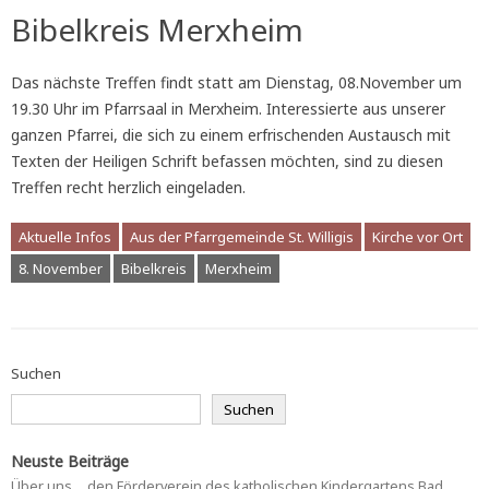
Bibelkreis Merxheim
Das nächste Treffen findt statt am Dienstag, 08.November um
19.30 Uhr im Pfarrsaal in Merxheim. Interessierte aus unserer
ganzen Pfarrei, die sich zu einem erfrischenden Austausch mit
Texten der Heiligen Schrift befassen möchten, sind zu diesen
Treffen recht herzlich eingeladen.
Aktuelle Infos
Aus der Pfarrgemeinde St. Willigis
Kirche vor Ort
8. November
Bibelkreis
Merxheim
Suchen
Suchen
Neuste Beiträge
Über uns… den Förderverein des katholischen Kindergartens Bad