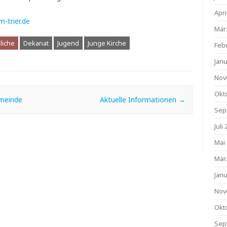
Apri
m-trier.de
Mär
liche
Dekanat
Jugend
Junge Kirche
Feb
Jan
Nov
Okt
emeinde
Aktuelle Informationen
→
Sep
Juli
Mai
Mär
Jan
Nov
Okt
Sep