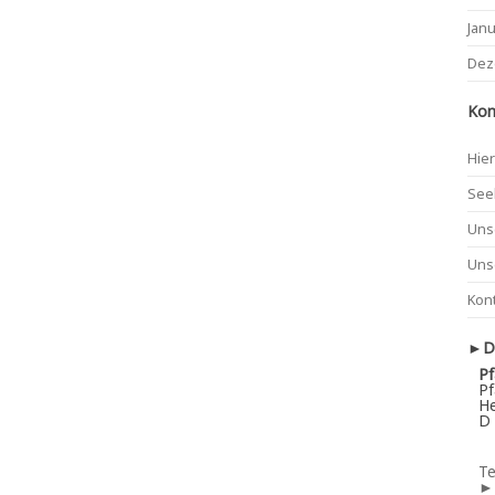
Jan
Dez
Kon
Hier
See
Uns
Uns
Kon
►De
Pf
Pf
He
D 
Te