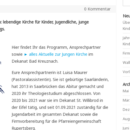
0 Kommentar
Neu
: lebendige Kirche für Kinder, Jugendliche, junge
Übe
Kin
gs.
Jahr
Kin
Hier findet Ihr das Programm, Ansprechpartner
Fir
sowie
► alles Aktuelle zur Jungen Kirche
im
Dekanat Bad Kreuznach.
Wal
Vor
Eure Ansprechpartnerin ist Luisa Maurer
(Pastoralassistentin). Sie ist gebürtige Saarländerin,
Arc
hat 2013 in Saarbrücken das Abitur gemacht und
Mai
2020 ihr Theologiestudium abgeschlossen. Von
Mär
2020 bis 2021 war sie im Dekanat St. Willibrod in
der Eifel tätig, und seit 01.09.2021 zuständig für die
Dez
Jugendarbeit im gesamten Dekanat sowie die
Aug
Firmvorbereitung für die Pfarreiengemeinschaft
Juni
Rupertsberg.