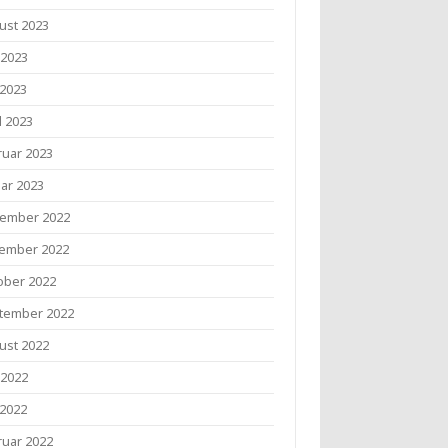
ust 2023
 2023
 2023
l 2023
ruar 2023
uar 2023
ember 2022
ember 2022
ober 2022
tember 2022
ust 2022
 2022
 2022
ruar 2022