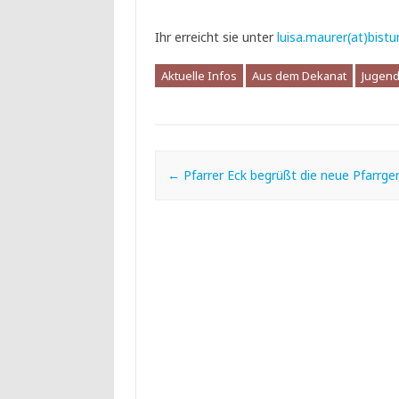
Ihr erreicht sie unter
luisa.maurer(at)bistu
Aktuelle Infos
Aus dem Dekanat
Jugend
Post navigation
←
Pfarrer Eck begrüßt die neue Pfarrg