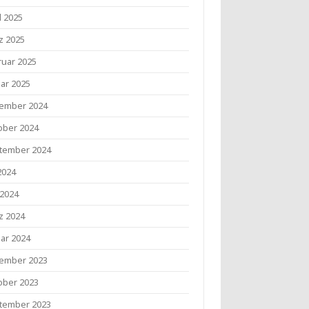
l 2025
z 2025
ruar 2025
uar 2025
ember 2024
ober 2024
tember 2024
 2024
 2024
z 2024
uar 2024
ember 2023
ober 2023
tember 2023