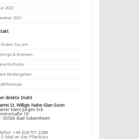
uar 2022
ember 2021
takt
 finden Sie uns
lsorge & Gremien
ere Kirchorte
ere Kindergärten
taktformular
r direkte Draht
arrei St. Willigis Nahe-Glan-Soon
arrer Hans-Jürgen Eck
rrenstraße 16
- 55566 Bad Sobernheim
lefon: +49 (0)6751 2286
►
E-Mail an das Pfarrbüro