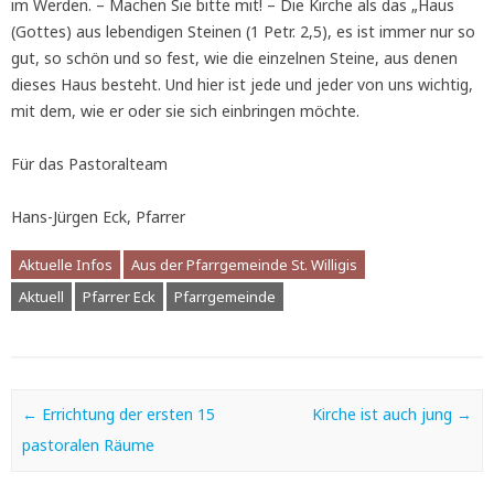
im Werden. – Machen Sie bitte mit! – Die Kirche als das „Haus
(Gottes) aus lebendigen Steinen (1 Petr. 2,5), es ist immer nur so
gut, so schön und so fest, wie die einzelnen Steine, aus denen
dieses Haus besteht. Und hier ist jede und jeder von uns wichtig,
mit dem, wie er oder sie sich einbringen möchte.
Für das Pastoralteam
Hans-Jürgen Eck, Pfarrer
Aktuelle Infos
Aus der Pfarrgemeinde St. Willigis
Aktuell
Pfarrer Eck
Pfarrgemeinde
Post navigation
←
Errichtung der ersten 15
Kirche ist auch jung
→
pastoralen Räume