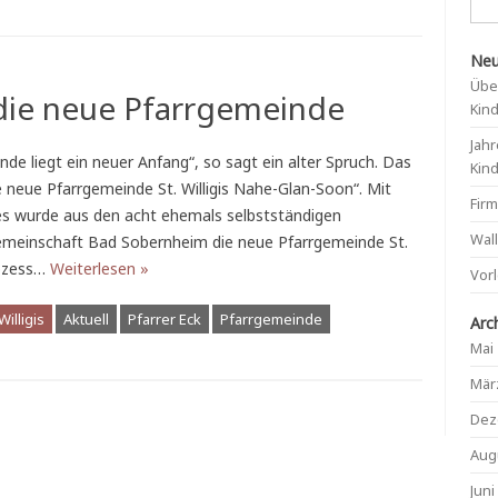
Neu
Übe
 die neue Pfarrgemeinde
Kin
Jahr
de liegt ein neuer Anfang“, so sagt ein alter Spruch. Das
Kin
 neue Pfarrgemeinde St. Willigis Nahe-Glan-Soon“. Mit
Fir
s wurde aus den acht ehemals selbstständigen
Wal
emeinschaft Bad Sobernheim die neue Pfarrgemeinde St.
rozess…
Weiterlesen »
Vor
illigis
Aktuell
Pfarrer Eck
Pfarrgemeinde
Arc
Mai
Mär
Dez
Aug
Juni