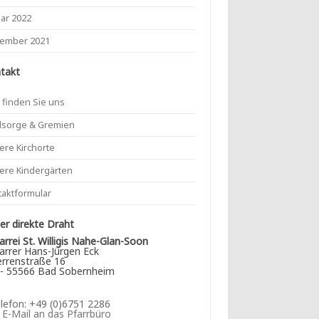
uar 2022
ember 2021
takt
 finden Sie uns
lsorge & Gremien
ere Kirchorte
ere Kindergärten
taktformular
r direkte Draht
arrei St. Willigis Nahe-Glan-Soon
arrer Hans-Jürgen Eck
rrenstraße 16
- 55566 Bad Sobernheim
lefon: +49 (0)6751 2286
►
E-Mail an das Pfarrbüro