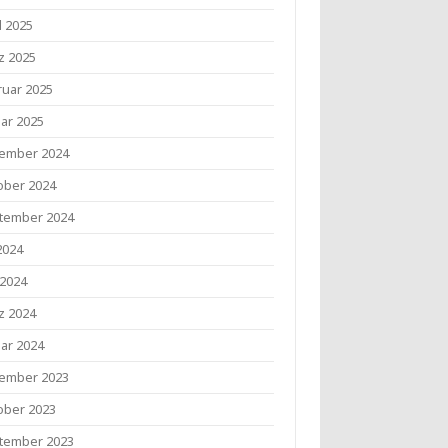
l 2025
z 2025
ruar 2025
uar 2025
ember 2024
ober 2024
tember 2024
 2024
 2024
z 2024
uar 2024
ember 2023
ober 2023
tember 2023