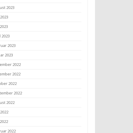
ust 2023
 2023
 2023
l 2023
ruar 2023
uar 2023
ember 2022
ember 2022
ober 2022
tember 2022
ust 2022
 2022
 2022
ruar 2022