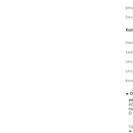
Jan
Dez
Kon
Hier
See
Uns
Uns
Kon
►De
Pf
Pf
He
D 
Te