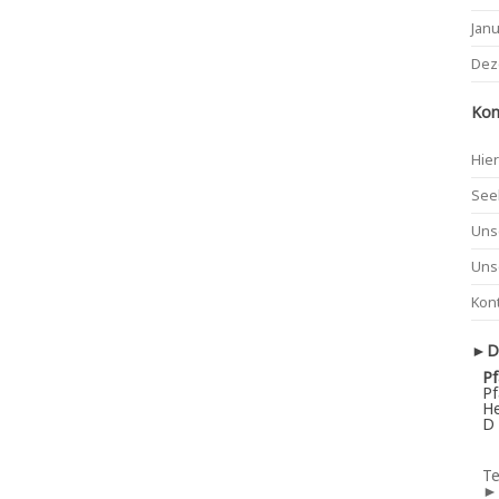
Jan
Dez
Kon
Hier
See
Uns
Uns
Kon
►De
Pf
Pf
He
D 
Te