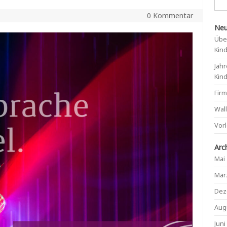
0 Kommentar
Neu
Übe
Kin
Jahr
Kin
Fir
Wal
Vor
Arc
Mai
Mär
Dez
Aug
Juni