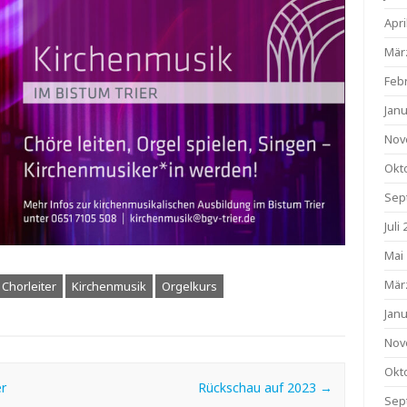
Apri
Mär
Feb
Jan
Nov
Okt
Sep
Juli
Mai
Mär
Chorleiter
Kirchenmusik
Orgelkurs
Jan
Nov
Okt
r
Rückschau auf 2023
→
Sep