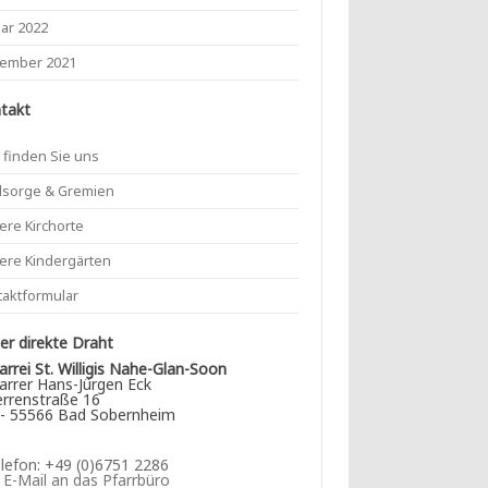
uar 2022
ember 2021
takt
 finden Sie uns
lsorge & Gremien
ere Kirchorte
ere Kindergärten
taktformular
r direkte Draht
arrei St. Willigis Nahe-Glan-Soon
arrer Hans-Jürgen Eck
rrenstraße 16
- 55566 Bad Sobernheim
lefon: +49 (0)6751 2286
►
E-Mail an das Pfarrbüro