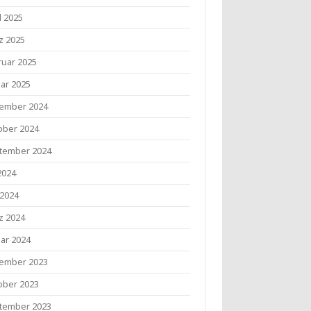
l 2025
z 2025
ruar 2025
uar 2025
ember 2024
ober 2024
tember 2024
 2024
 2024
z 2024
uar 2024
ember 2023
ober 2023
tember 2023