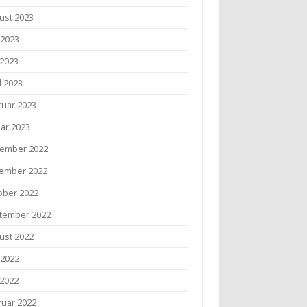
ust 2023
 2023
 2023
l 2023
ruar 2023
uar 2023
ember 2022
ember 2022
ober 2022
tember 2022
ust 2022
 2022
 2022
ruar 2022