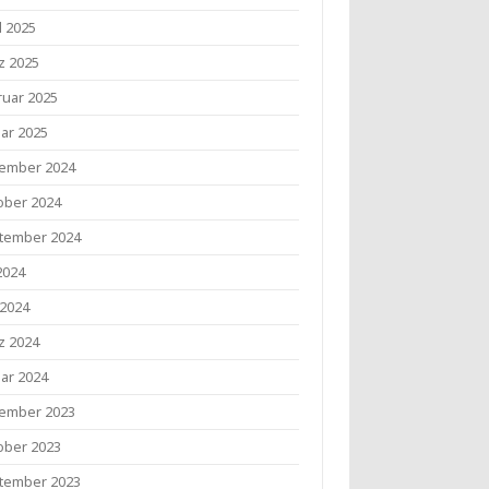
l 2025
z 2025
ruar 2025
uar 2025
ember 2024
ober 2024
tember 2024
 2024
 2024
z 2024
uar 2024
ember 2023
ober 2023
tember 2023