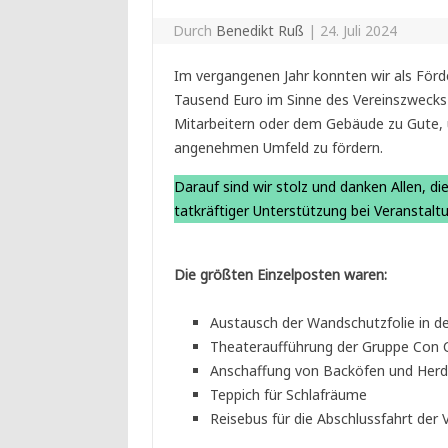
Durch
Benedikt Ruß
|
24. Juli 2024
Im vergangenen Jahr konnten wir als Förd
Tausend Euro im Sinne des Vereinszwecks 
Mitarbeitern oder dem Gebäude zu Gute, um
angenehmen Umfeld zu fördern.
Darauf sind wir stolz und danken Allen, di
tatkräftiger Unterstützung bei Veranstal
Die größten Einzelposten waren:
Austausch der Wandschutzfolie in de
Theateraufführung der Gruppe Con C
Anschaffung von Backöfen und Herds
Teppich für Schlafräume
Reisebus für die Abschlussfahrt der