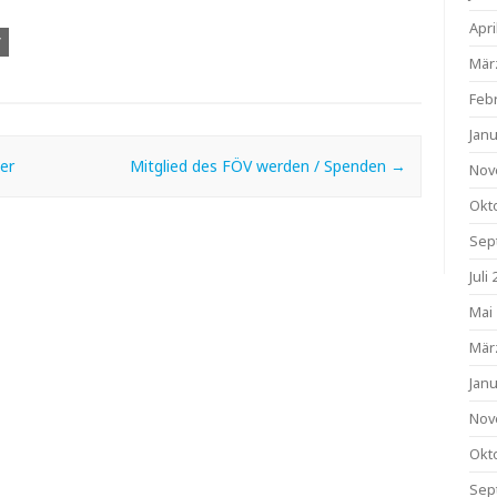
Apri
V
Mär
Feb
Jan
er
Mitglied des FÖV werden / Spenden
→
Nov
Okt
Sep
Juli
Mai
Mär
Jan
Nov
Okt
Sep