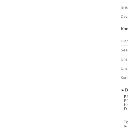
Jan
Dez
Kon
Hier
See
Uns
Uns
Kon
►De
Pf
Pf
He
D 
Te