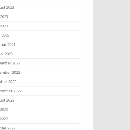
ust 2023
 2023
 2023
l 2023
ruar 2023
uar 2023
ember 2022
ember 2022
ober 2022
tember 2022
ust 2022
 2022
 2022
ruar 2022