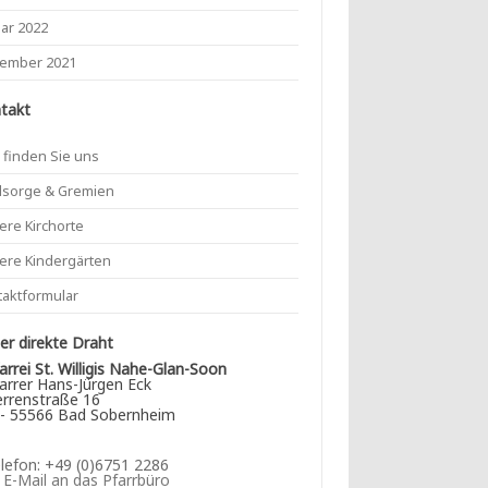
uar 2022
ember 2021
takt
 finden Sie uns
lsorge & Gremien
ere Kirchorte
ere Kindergärten
taktformular
r direkte Draht
arrei St. Willigis Nahe-Glan-Soon
arrer Hans-Jürgen Eck
rrenstraße 16
- 55566 Bad Sobernheim
lefon: +49 (0)6751 2286
►
E-Mail an das Pfarrbüro