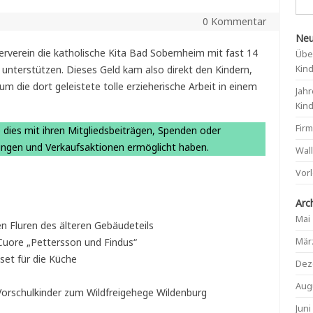
0 Kommentar
Neu
erverein die katholische Kita Bad Sobernheim mit fast 14
Übe
Kin
unterstützen. Dieses Geld kam also direkt den Kindern,
 die dort geleistete tolle erzieherische Arbeit in einem
Jahr
Kin
Fir
e dies mit ihren Mitgliedsbeiträgen, Spenden oder
tungen und Verkaufsaktionen ermöglicht haben.
Wal
Vor
Arc
Mai
n Fluren des älteren Gebäudeteils
Mär
uore „Pettersson und Findus“
et für die Küche
Dez
Aug
 Vorschulkinder zum Wildfreigehege Wildenburg
Juni